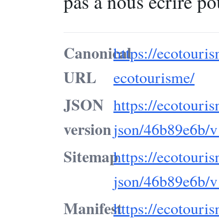
pas à nous écrire po
Canonical
https://ecotouris
URL
ecotourisme/
JSON
https://ecotouri
version
json/46b89e6b/v
Sitemap
https://ecotouri
json/46b89e6b/v
Manifest
https://ecotouri