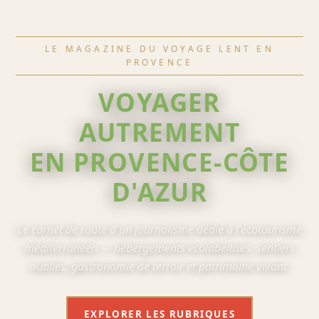
LE MAGAZINE DU VOYAGE LENT EN
PROVENCE
VOYAGER
AUTREMENT
EN PROVENCE-CÔTE
D'AZUR
Le carnet de route d'un journalisme dédié à l'écotourisme
méditerranéen — hébergements écolabellisés, sentiers
oubliés, gastronomie de terroir et patrimoine vivant.
EXPLORER LES RUBRIQUES